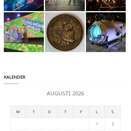
KALENDER
AUGUSTI 2026
M
T
O
T
F
L
S
1
2