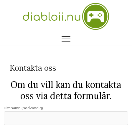
Skip
to
content
Diabloii.nu
SIDAN FÖR DIG SOM GILLAR DATORSPEL
Kontakta oss
Om du vill kan du kontakta
oss via detta formulär.
Ditt namn (nödvändig)