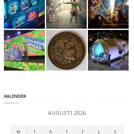
KALENDER
AUGUSTI 2026
M
T
O
T
F
L
S