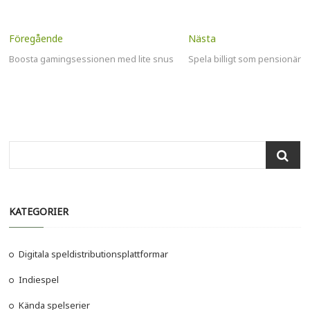
Inläggsnavigering
Previous
Next
post:
post:
Boosta gamingsessionen med lite snus
Spela billigt som pensionär
Search
…
KATEGORIER
Digitala speldistributionsplattformar
Indiespel
Kända spelserier