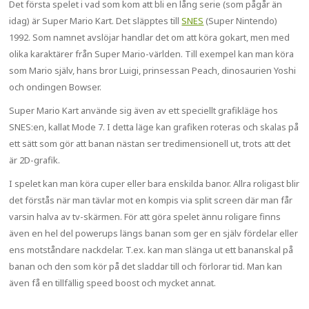
Det första spelet i vad som kom att bli en lång serie (som pågår än
idag) är Super Mario Kart. Det släpptes till
SNES
(Super Nintendo)
1992. Som namnet avslöjar handlar det om att köra gokart, men med
olika karaktärer från Super Mario-världen. Till exempel kan man köra
som Mario själv, hans bror Luigi, prinsessan Peach, dinosaurien Yoshi
och ondingen Bowser.
Super Mario Kart använde sig även av ett speciellt grafikläge hos
SNES:en, kallat Mode 7. I detta läge kan grafiken roteras och skalas på
ett sätt som gör att banan nästan ser tredimensionell ut, trots att det
är 2D-grafik.
I spelet kan man köra cuper eller bara enskilda banor. Allra roligast blir
det förstås när man tävlar mot en kompis via split screen där man får
varsin halva av tv-skärmen. För att göra spelet ännu roligare finns
även en hel del powerups längs banan som ger en själv fördelar eller
ens motståndare nackdelar. T.ex. kan man slänga ut ett bananskal på
banan och den som kör på det sladdar till och förlorar tid. Man kan
även få en tillfällig speed boost och mycket annat.