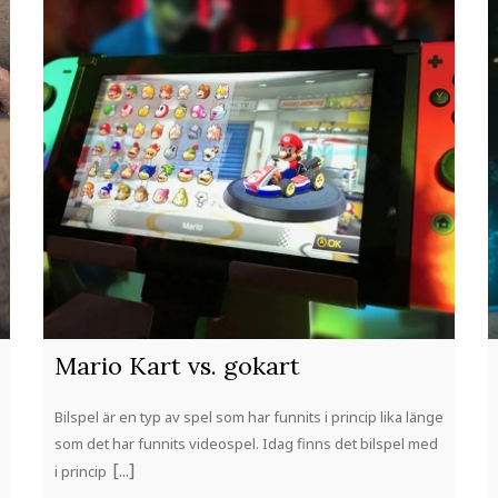
Mario Kart vs. gokart
Bilspel är en typ av spel som har funnits i princip lika länge
som det har funnits videospel. Idag finns det bilspel med
i princip