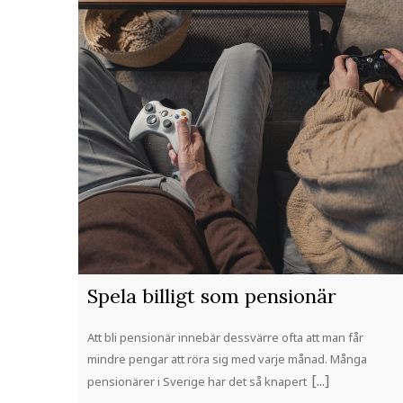
Spela billigt som pensionär
Att bli pensionär innebär dessvärre ofta att man får
mindre pengar att röra sig med varje månad. Många
pensionärer i Sverige har det så knapert