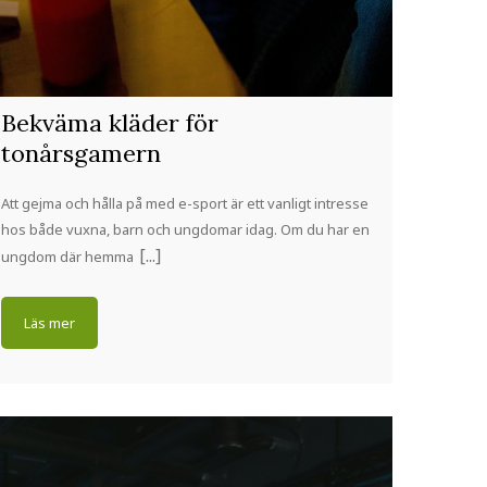
Bekväma kläder för
tonårsgamern
Att gejma och hålla på med e-sport är ett vanligt intresse
hos både vuxna, barn och ungdomar idag. Om du har en
ungdom där hemma